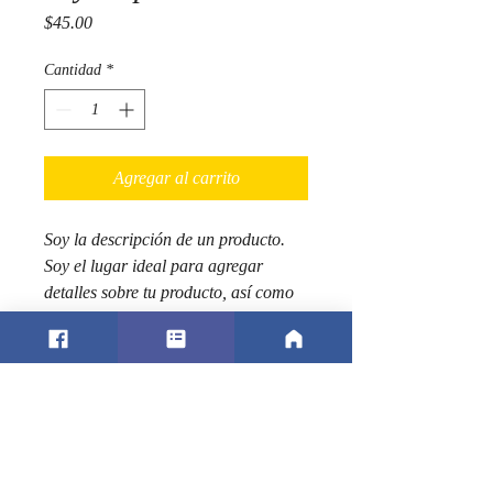
Precio
$45.00
Cantidad
*
Agregar al carrito
Soy la descripción de un producto. 
Soy el lugar ideal para agregar 
detalles sobre tu producto, así como 
tamaño, materiales, instrucciones de 
cuidado y de limpieza.
INFORMACIÓN DE
PRODUCTO
Soy la descripción de un producto. Soy el
POLÍTICA DE
lugar ideal para agregar detalles sobre tu
DEVOLUCIÓN Y
producto, así como tamaño, materiales,